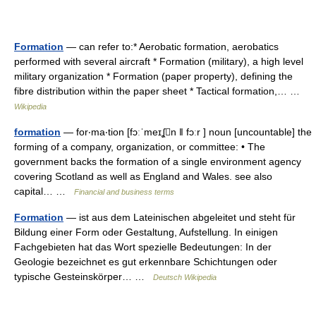
Formation
— can refer to:* Aerobatic formation, aerobatics
performed with several aircraft * Formation (military), a high level
military organization * Formation (paper property), defining the
fibre distribution within the paper sheet * Tactical formation,… …
Wikipedia
formation
— for‧ma‧tion [fɔːˈmeɪʆn ǁ fɔːr ] noun [uncountable] the
forming of a company, organization, or committee: • The
government backs the formation of a single environment agency
covering Scotland as well as England and Wales. see also
capital… …
Financial and business terms
Formation
— ist aus dem Lateinischen abgeleitet und steht für
Bildung einer Form oder Gestaltung, Aufstellung. In einigen
Fachgebieten hat das Wort spezielle Bedeutungen: In der
Geologie bezeichnet es gut erkennbare Schichtungen oder
typische Gesteinskörper… …
Deutsch Wikipedia