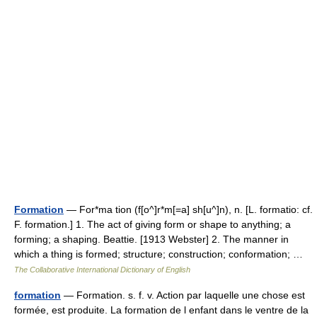
Formation
— For*ma tion (f[o^]r*m[=a] sh[u^]n), n. [L. formatio: cf.
F. formation.] 1. The act of giving form or shape to anything; a
forming; a shaping. Beattie. [1913 Webster] 2. The manner in
which a thing is formed; structure; construction; conformation; …
The Collaborative International Dictionary of English
formation
— Formation. s. f. v. Action par laquelle une chose est
formée, est produite. La formation de l enfant dans le ventre de la