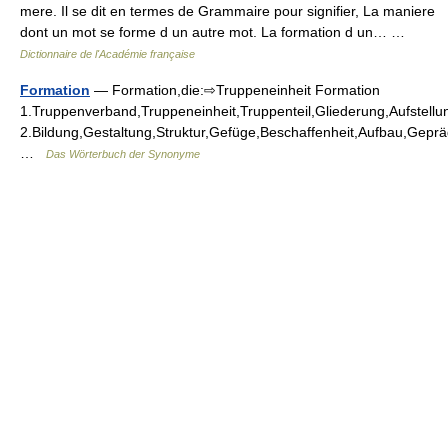
mere. Il se dit en termes de Grammaire pour signifier, La maniere
dont un mot se forme d un autre mot. La formation d un… …
Dictionnaire de l'Académie française
Formation
— Formation,die:⇨Truppeneinheit Formation
1.Truppenverband,Truppeneinheit,Truppenteil,Gliederung,Aufstel
2.Bildung,Gestaltung,Struktur,Gefüge,Beschaffenheit,Aufbau,Gepr
…
Das Wörterbuch der Synonyme