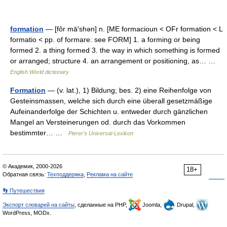
formation
— [fôr mā′shən] n. [ME formacioun < OFr formation < L
formatio < pp. of formare: see FORM] 1. a forming or being
formed 2. a thing formed 3. the way in which something is formed
or arranged; structure 4. an arrangement or positioning, as… …
English World dictionary
Formation
— (v. lat.), 1) Bildung; bes. 2) eine Reihenfolge von
Gesteinsmassen, welche sich durch eine überall gesetzmäßige
Aufeinanderfolge der Schichten u. entweder durch gänzlichen
Mangel an Versteinerungen od. durch das Vorkommen
bestimmter… …
Pierer's Universal-Lexikon
© Академик, 2000-2026
18+
Обратная связь:
Техподдержка
,
Реклама на сайте
👣 Путешествия
Экспорт словарей на сайты
, сделанные на PHP,
Joomla,
Drupal,
WordPress, MODx.