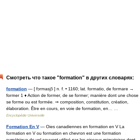
Смотреть что такое "formation" в других словарях:
formation
— [ fɔrmasjɔ̃ ] n. f. • 1160; lat. formatio, de formare →
former 1 ♦ Action de former, de se former; manière dont une chose
se forme ou est formée. ⇒ composition, constitution, création,
élaboration. Être en cours, en voie de formation, en… …
Encyclopédie Universelle
Formation En V
— Oies canadiennes en formation en V La
formation en V ou formation en chevron est une formation
symétrique de vol souvent utilisé par les oiseaux migratoires dont